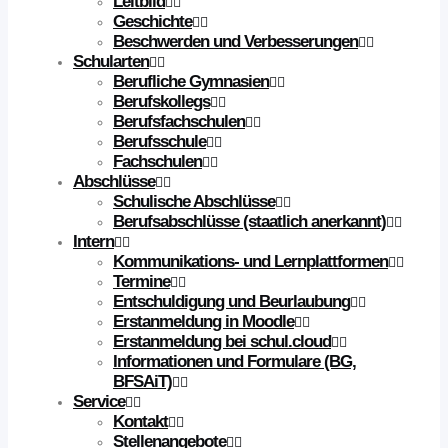
Leitbild
Geschichte
Beschwerden und Verbesserungen
Schularten
Berufliche Gymnasien
Berufskollegs
Berufsfachschulen
Berufsschule
Fachschulen
Abschlüsse
Schulische Abschlüsse
Berufsabschlüsse (staatlich anerkannt)
Intern
Kommunikations- und Lernplattformen
Termine
Entschuldigung und Beurlaubung
Erstanmeldung in Moodle
Erstanmeldung bei schul.cloud
Informationen und Formulare (BG,
BFSAiT)
Service
Kontakt
Stellenangebote