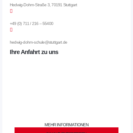
Hedwig-Dohm-Straße 3, 70191 Stuttgart
+49 (0) 711 / 216 – 55400
hedwig-dohm-schule@stuttgart.de
Ihre Anfahrt zu uns
Sie sehen gerade einen Platzhalterinhalt von
OpenStreetMap
.
Um auf den eigentlichen Inhalt zuzugreifen, klicken Sie auf die
Schaltfläche unten. Bitte beachten Sie, dass dabei Daten an
Drittanbieter weitergegeben werden.
MEHR INFORMATIONEN