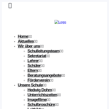
Home
Aktuelles
Wir über uns
Schulleitungsteam
Sekretariat
Lehrer
Schüler
Eltern
Beratungsangebote
Förderverein
Unsere Schule
Hedwig Dohm
Unterrichtszeiten
Imagefilme
Schulbroschüre