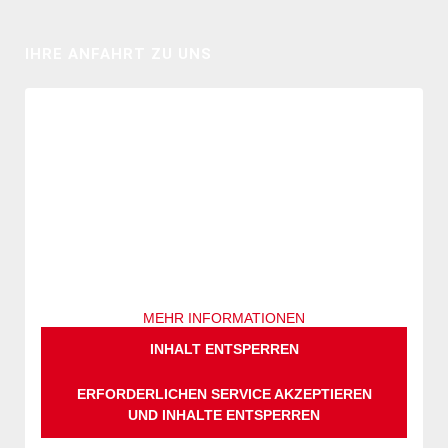
IHRE ANFAHRT ZU UNS
SIE SEHEN GERADE EINEN PLATZHALTERINHALT VON
OPENSTREETMAP
. UM AUF DEN EIGENTLICHEN
INHALT ZUZUGREIFEN, KLICKEN SIE AUF DIE
SCHALTFLÄCHE UNTEN. BITTE BEACHTEN SIE, DASS
DABEI DATEN AN DRITTANBIETER WEITERGEGEBEN
WERDEN.
MEHR INFORMATIONEN
INHALT ENTSPERREN
ERFORDERLICHEN SERVICE AKZEPTIEREN
UND INHALTE ENTSPERREN