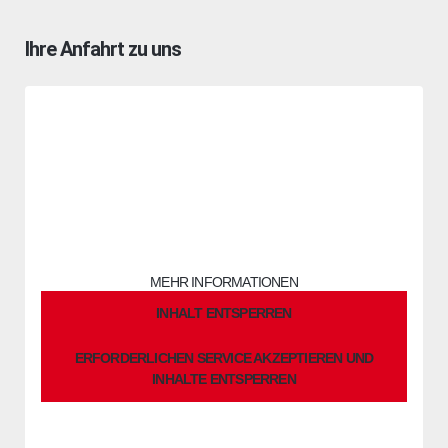
Ihre Anfahrt zu uns
Sie sehen gerade einen Platzhalterinhalt von
OpenStreetMap
.
Um auf den eigentlichen Inhalt zuzugreifen, klicken Sie auf die
Schaltfläche unten. Bitte beachten Sie, dass dabei Daten an
Drittanbieter weitergegeben werden.
MEHR INFORMATIONEN
INHALT ENTSPERREN
ERFORDERLICHEN SERVICE AKZEPTIEREN UND
INHALTE ENTSPERREN