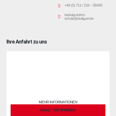
+49 (0) 711 / 216 – 55400
hedwig-dohm-
schule@stuttgart.de
Ihre Anfahrt zu uns
Sie sehen gerade einen Platzhalterinhalt von
OpenStreetMap
.
Um auf den eigentlichen Inhalt zuzugreifen, klicken Sie auf die
Schaltfläche unten. Bitte beachten Sie, dass dabei Daten an
Drittanbieter weitergegeben werden.
MEHR INFORMATIONEN
INHALT ENTSPERREN