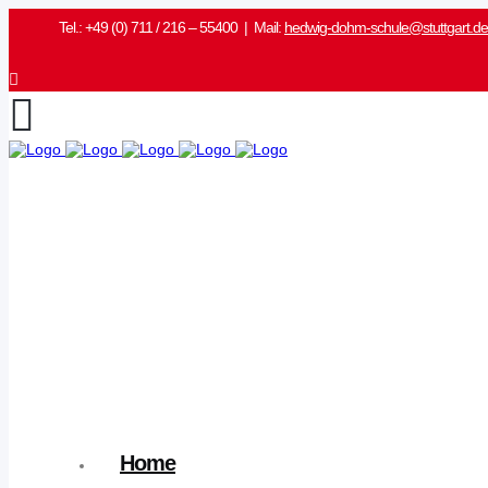
Tel.: +49 (0) 711 / 216 – 55400 | Mail:
hedwig-dohm-schule@stuttgart.de
Home