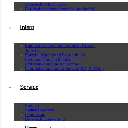
Schulische Abschlüsse
Berufsabschlüsse (staatlich anerkannt)
Intern
Kommunikations- und Lernplattformen
Termine
Entschuldigung und Beurlaubung
Erstanmeldung in Moodle
Erstanmeldung bei schul.cloud
Informationen und Formulare (BG, BFSAiT)
Service
Kontakt
Stellenangebote
Impressum
Datenschutzerklärung