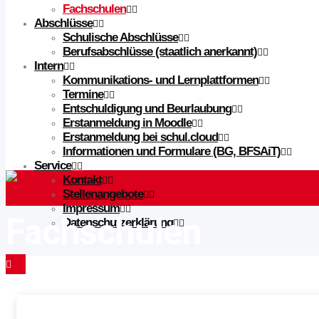
Fachschulen
Abschlüsse
Schulische Abschlüsse
Berufsabschlüsse (staatlich anerkannt)
Intern
Kommunikations- und Lernplattformen
Termine
Entschuldigung und Beurlaubung
Erstanmeldung in Moodle
Erstanmeldung bei schul.cloud
Informationen und Formulare (BG, BFSAiT)
Service
Kontakt
Stellenangebote
Impressum
Fachschulen
Datenschutzerklärung