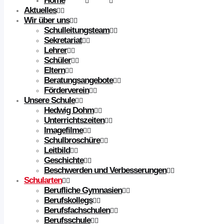
Home
Aktuelles
Wir über uns
Schulleitungsteam
Sekretariat
Lehrer
Schüler
Eltern
Beratungsangebote
Förderverein
Unsere Schule
Hedwig Dohm
Unterrichtszeiten
Imagefilme
Schulbroschüre
Leitbild
Geschichte
Beschwerden und Verbesserungen
Schularten
Berufliche Gymnasien
Berufskollegs
Berufsfachschulen
Berufsschule