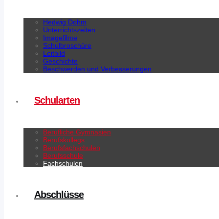
Hedwig Dohm
Unterrichtszeiten
Imagefilme
Schulbroschüre
Leitbild
Geschichte
Beschwerden und Verbesserungen
Schularten
Berufliche Gymnasien
Berufskollegs
Berufsfachschulen
Berufsschule
Fachschulen
Abschlüsse