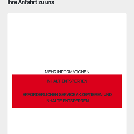
Ihre Anfahrt zu uns
Sie sehen gerade einen Platzhalterinhalt von
OpenStreetMap
.
Um auf den eigentlichen Inhalt zuzugreifen, klicken Sie auf die
Schaltfläche unten. Bitte beachten Sie, dass dabei Daten an
Drittanbieter weitergegeben werden.
MEHR INFORMATIONEN
INHALT ENTSPERREN
ERFORDERLICHEN SERVICE AKZEPTIEREN UND
INHALTE ENTSPERREN