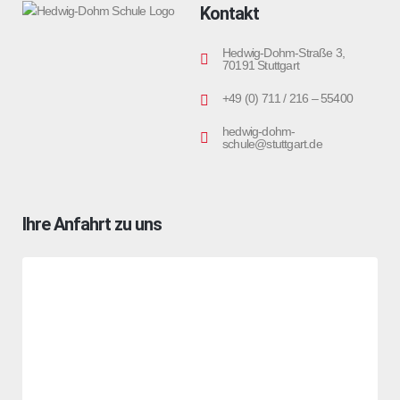
Kontakt
Hedwig-Dohm-Straße 3,
70191 Stuttgart
+49 (0) 711 / 216 – 55400
hedwig-dohm-
schule@stuttgart.de
Ihre Anfahrt zu uns
Sie sehen gerade einen Platzhalterinhalt von
OpenStreetMap
.
Um auf den eigentlichen Inhalt zuzugreifen, klicken Sie auf die
Schaltfläche unten. Bitte beachten Sie, dass dabei Daten an