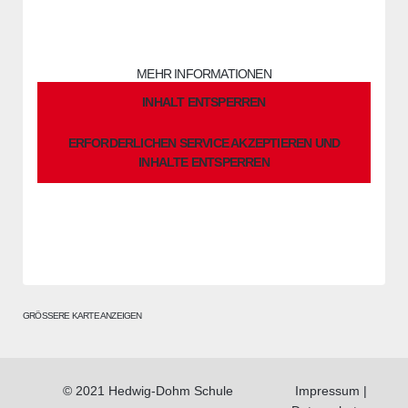
Sie sehen gerade einen Platzhalterinhalt von
OpenStreetMap
.
Um auf den eigentlichen Inhalt zuzugreifen, klicken Sie auf die
Schaltfläche unten. Bitte beachten Sie, dass dabei Daten an
Drittanbieter weitergegeben werden.
MEHR INFORMATIONEN
INHALT ENTSPERREN
ERFORDERLICHEN SERVICE AKZEPTIEREN UND
INHALTE ENTSPERREN
GRÖSSERE KARTE ANZEIGEN
© 2021 Hedwig-Dohm Schule
Impressum
|