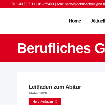
Tel.: +49 (0) 711 / 216 – 55400 | Mail:
hedwig-dohm-schule@stuttg
Home
Aktuel
Berufliches
Leitfaden zum Abitur
Abitur 2026
Herunterladen