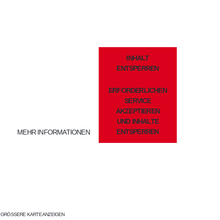
Sie sehen gerade einen
INHALT
Platzhalterinhalt von
ENTSPERREN
OpenStreetMap
. Um auf den
eigentlichen Inhalt zuzugreifen,
ERFORDERLICHEN
klicken Sie auf die Schaltfläche
unten. Bitte beachten Sie, dass
SERVICE
dabei Daten an Drittanbieter
AKZEPTIEREN
weitergegeben werden.
UND INHALTE
ENTSPERREN
MEHR INFORMATIONEN
GRÖSSERE KARTE ANZEIGEN