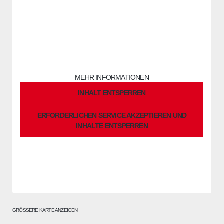
Sie sehen gerade einen Platzhalterinhalt von
OpenStreetMap
.
Um auf den eigentlichen Inhalt zuzugreifen, klicken Sie auf die
Schaltfläche unten. Bitte beachten Sie, dass dabei Daten an
Drittanbieter weitergegeben werden.
MEHR INFORMATIONEN
INHALT ENTSPERREN
ERFORDERLICHEN SERVICE AKZEPTIEREN UND
INHALTE ENTSPERREN
GRÖSSERE KARTE ANZEIGEN