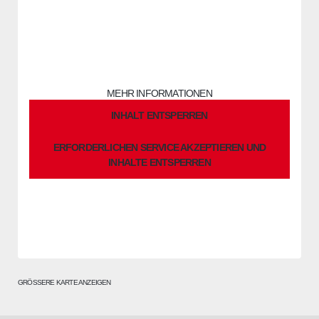
Sie sehen gerade einen Platzhalterinhalt von
OpenStreetMap
.
Um auf den eigentlichen Inhalt zuzugreifen, klicken Sie auf die
Schaltfläche unten. Bitte beachten Sie, dass dabei Daten an
Drittanbieter weitergegeben werden.
MEHR INFORMATIONEN
INHALT ENTSPERREN
ERFORDERLICHEN SERVICE AKZEPTIEREN UND
INHALTE ENTSPERREN
GRÖSSERE KARTE ANZEIGEN