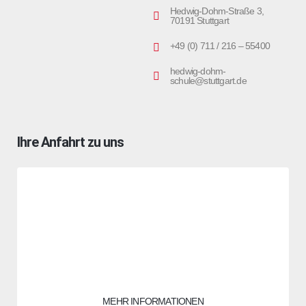
Hedwig-Dohm-Straße 3,
70191 Stuttgart
+49 (0) 711 / 216 – 55400
hedwig-dohm-
schule@stuttgart.de
Ihre Anfahrt zu uns
Sie sehen gerade einen Platzhalterinhalt von
OpenStreetMap
.
Um auf den eigentlichen Inhalt zuzugreifen, klicken Sie auf die
Schaltfläche unten. Bitte beachten Sie, dass dabei Daten an
Drittanbieter weitergegeben werden.
MEHR INFORMATIONEN