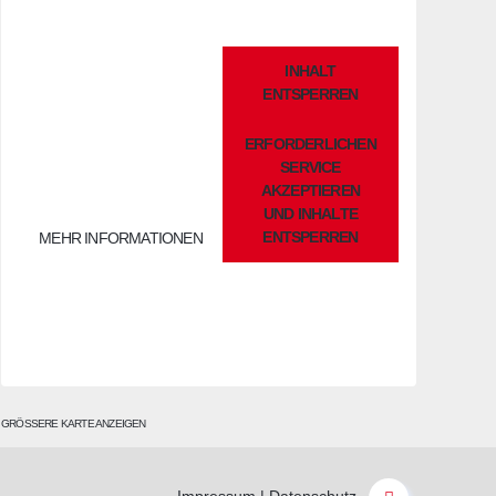
Sie sehen gerade einen
INHALT
Platzhalterinhalt von
ENTSPERREN
OpenStreetMap
. Um auf den
eigentlichen Inhalt zuzugreifen,
ERFORDERLICHEN
klicken Sie auf die Schaltfläche
unten. Bitte beachten Sie, dass
SERVICE
dabei Daten an Drittanbieter
AKZEPTIEREN
weitergegeben werden.
UND INHALTE
ENTSPERREN
MEHR INFORMATIONEN
GRÖSSERE KARTE ANZEIGEN