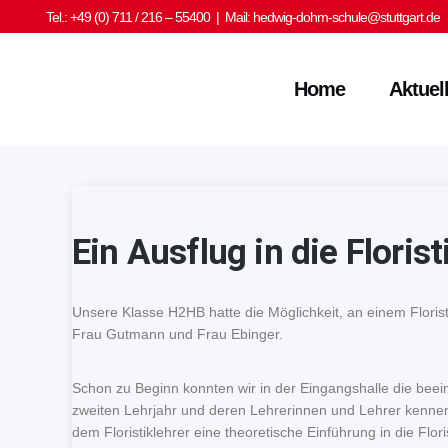
Tel.: +49 (0) 711 / 216 – 55400 | Mail:
hedwig-dohm-schule@stuttgart.de
Home
Aktuel
Ein Ausflug in die Florist
Unsere Klasse H2HB hatte die Möglichkeit, an einem Flori
Frau Gutmann und Frau Ebinger.
Schon zu Beginn konnten wir in der Eingangshalle die beein
zweiten Lehrjahr und deren Lehrerinnen und Lehrer kennen. 
dem Floristiklehrer eine theoretische Einführung in die Flo