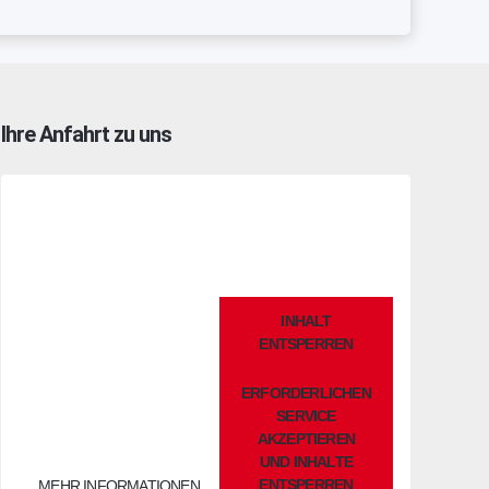
Ihre Anfahrt zu uns
Sie sehen gerade einen
INHALT
Platzhalterinhalt von
ENTSPERREN
OpenStreetMap
. Um auf den
eigentlichen Inhalt zuzugreifen,
ERFORDERLICHEN
klicken Sie auf die Schaltfläche
unten. Bitte beachten Sie, dass
SERVICE
dabei Daten an Drittanbieter
AKZEPTIEREN
weitergegeben werden.
UND INHALTE
ENTSPERREN
MEHR INFORMATIONEN