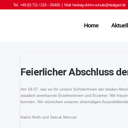
Tel.: +49 (0) 711 / 216 – 55400 | Mail:
hedwig-dohm-schule@stuttgart.de
Home
Aktuel
Feierlicher Abschluss d
Am 18.07. war es für unsere SchülerInnen der beiden Absch
staatlich anerkannte Erzieherinnen und Erzieher. Wir freu
konnten. Wir wünschen unseren ehemaligen Auszubildenden
Katrin Roth und Selcuk Mercan