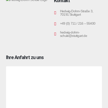
Kontakt
Hedwig-Dohm-Straße 3,
70191 Stuttgart
+49 (0) 711 / 216 – 55400
hedwig-dohm-
schule@stuttgart.de
Ihre Anfahrt zu uns
Sie sehen gerade einen Platzhalterinhalt von
OpenStreetMap
.
Um auf den eigentlichen Inhalt zuzugreifen, klicken Sie auf die
Schaltfläche unten. Bitte beachten Sie, dass dabei Daten an
Drittanbieter weitergegeben werden.