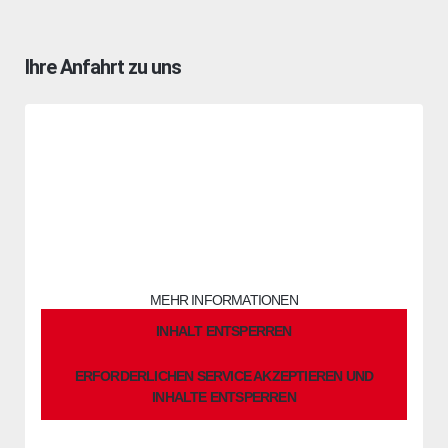
Ihre Anfahrt zu uns
Sie sehen gerade einen Platzhalterinhalt von
OpenStreetMap
.
Um auf den eigentlichen Inhalt zuzugreifen, klicken Sie auf die
Schaltfläche unten. Bitte beachten Sie, dass dabei Daten an
Drittanbieter weitergegeben werden.
MEHR INFORMATIONEN
INHALT ENTSPERREN
ERFORDERLICHEN SERVICE AKZEPTIEREN UND
INHALTE ENTSPERREN