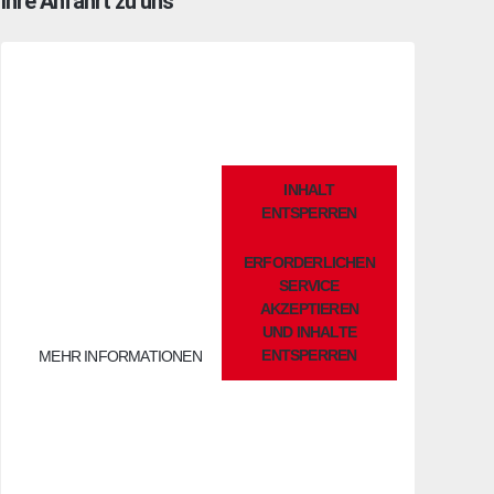
Ihre Anfahrt zu uns
Sie sehen gerade einen
INHALT
Platzhalterinhalt von
ENTSPERREN
OpenStreetMap
. Um auf den
eigentlichen Inhalt zuzugreifen,
ERFORDERLICHEN
klicken Sie auf die Schaltfläche
unten. Bitte beachten Sie, dass
SERVICE
dabei Daten an Drittanbieter
AKZEPTIEREN
weitergegeben werden.
UND INHALTE
ENTSPERREN
MEHR INFORMATIONEN