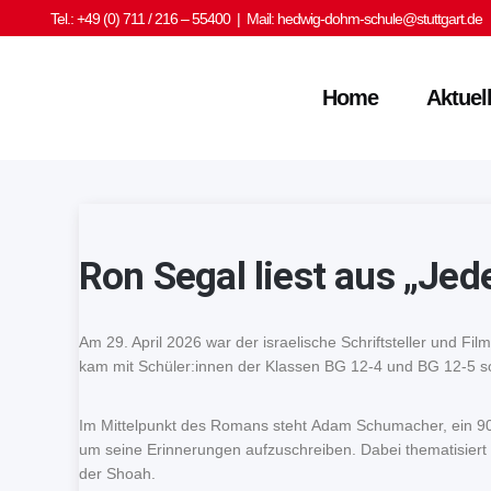
Tel.: +49 (0) 711 / 216 – 55400 | Mail:
hedwig-dohm-schule@stuttgart.de
Home
Aktuel
Ron Segal liest aus „Jed
Am 29. April 2026 war der israelische Schriftsteller und
kam mit Schüler:innen der Klassen BG 12-4 und BG 12-5 s
Im Mittelpunkt des Romans steht Adam Schumacher, ein 90-jä
um seine Erinnerungen aufzuschreiben. Dabei thematisiert
der Shoah.