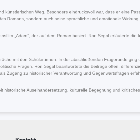
und künstlerischen Weg. Besonders eindrucksvoll war, dass er eine Pa
 des Romans, sondern auch seine sprachliche und emotionale Wirkung u
nsfilm „Adam“, der auf dem Roman basiert. Ron Segal erläuterte die I
äche mit den Schüler:innen. In der abschließenden Fragerunde ging
politische Fragen. Ron Segal beantwortete die Beiträge offen, differenz
ur als Zugang zu historischer Verantwortung und Gegenwartsfragen erfa
eit historische Auseinandersetzung, kulturelle Begegnung und kritisch