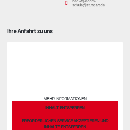
hedwig-dohm-
schule@stuttgart.de
Ihre Anfahrt zu uns
Sie sehen gerade einen Platzhalterinhalt von
OpenStreetMap
.
Um auf den eigentlichen Inhalt zuzugreifen, klicken Sie auf die
Schaltfläche unten. Bitte beachten Sie, dass dabei Daten an
Drittanbieter weitergegeben werden.
MEHR INFORMATIONEN
INHALT ENTSPERREN
ERFORDERLICHEN SERVICE AKZEPTIEREN UND
INHALTE ENTSPERREN