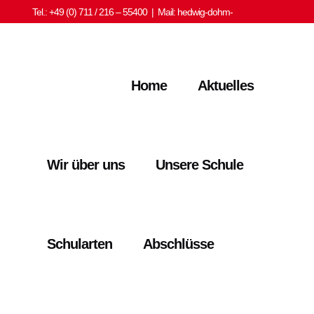
Tel.: +49 (0) 711 / 216 – 55400 | Mail:
hedwig-dohm-
schule@stuttgart.de
Home
Aktuelles
Wir über uns
Unsere Schule
Schularten
Abschlüsse