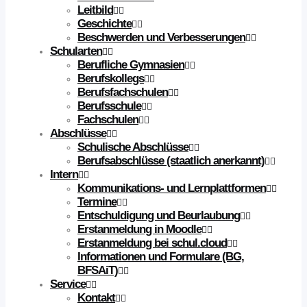
Leitbild
Geschichte
Beschwerden und Verbesserungen
Schularten
Berufliche Gymnasien
Berufskollegs
Berufsfachschulen
Berufsschule
Fachschulen
Abschlüsse
Schulische Abschlüsse
Berufsabschlüsse (staatlich anerkannt)
Intern
Kommunikations- und Lernplattformen
Termine
Entschuldigung und Beurlaubung
Erstanmeldung in Moodle
Erstanmeldung bei schul.cloud
Informationen und Formulare (BG,
BFSAiT)
Service
Kontakt