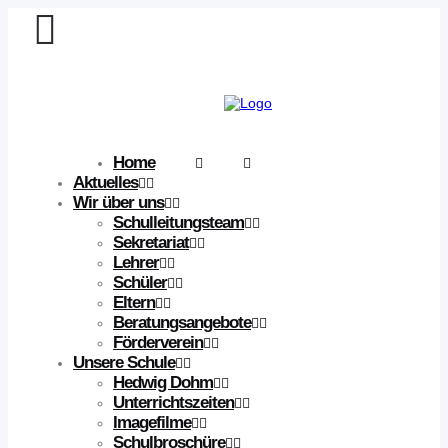
Home
Aktuelles
Wir über uns
Schulleitungsteam
Sekretariat
Lehrer
Schüler
Eltern
Beratungsangebote
Förderverein
Unsere Schule
Hedwig Dohm
Unterrichtszeiten
Imagefilme
Schulbroschüre