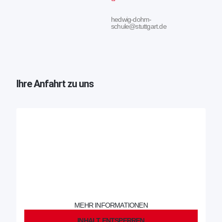
hedwig-dohm-
schule@stuttgart.de
Ihre Anfahrt zu uns
Sie sehen gerade einen Platzhalterinhalt von
OpenStreetMap
.
Um auf den eigentlichen Inhalt zuzugreifen, klicken Sie auf die
Schaltfläche unten. Bitte beachten Sie, dass dabei Daten an
Drittanbieter weitergegeben werden.
MEHR INFORMATIONEN
INHALT ENTSPERREN